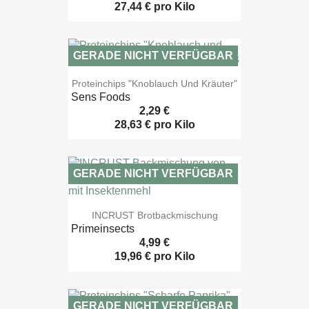
27,44 € pro Kilo
GERADE NICHT VERFÜGBAR

Vorschau
Proteinchips "Knoblauch Und Kräuter"
Sens Foods
2,29 €
28,63 € pro Kilo
GERADE NICHT VERFÜGBAR

Vorschau
INCRUST Brotbackmischung
Primeinsects
4,99 €
19,96 € pro Kilo
GERADE NICHT VERFÜGBAR