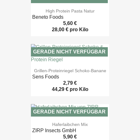

Vorschau
High Protein Pasta Natur
Beneto Foods
5,60 €
28,00 € pro Kilo
GERADE NICHT VERFÜGBAR

Vorschau
Grillen-Proteinriegel Schoko-Banane
Sens Foods
2,79 €
44,29 € pro Kilo
GERADE NICHT VERFÜGBAR

Vorschau
Haferlaibchen Mix
ZIRP Insects GmbH
5,90 €