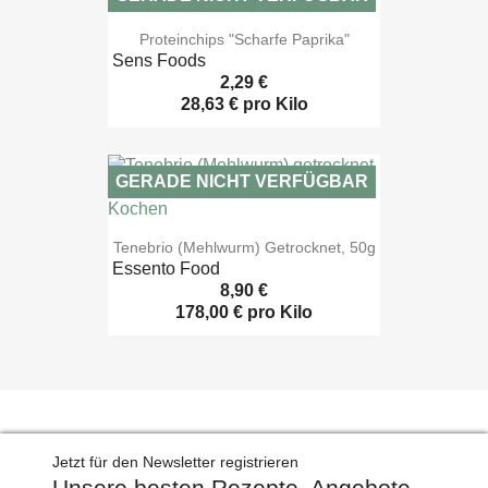

Vorschau
Proteinchips "Scharfe Paprika"
Sens Foods
2,29 €
28,63 € pro Kilo
GERADE NICHT VERFÜGBAR

Vorschau
Tenebrio (Mehlwurm) Getrocknet, 50g
Essento Food
8,90 €
178,00 € pro Kilo
Jetzt für den Newsletter registrieren
Unsere besten Rezepte, Angebote