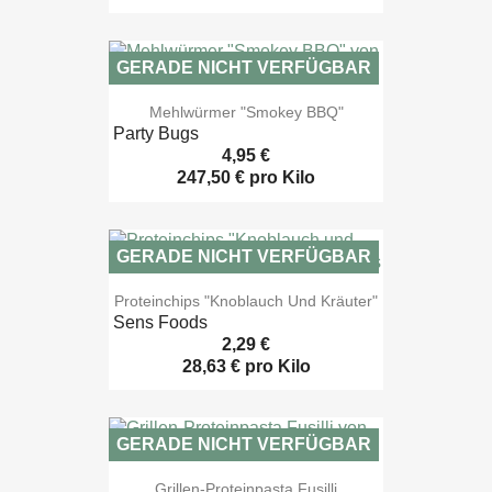
GERADE NICHT VERFÜGBAR

Vorschau
Mehlwürmer "Smokey BBQ"
Party Bugs
4,95 €
247,50 € pro Kilo
GERADE NICHT VERFÜGBAR

Vorschau
Proteinchips "Knoblauch Und Kräuter"
Sens Foods
2,29 €
28,63 € pro Kilo
GERADE NICHT VERFÜGBAR

Vorschau
Grillen-Proteinpasta Fusilli