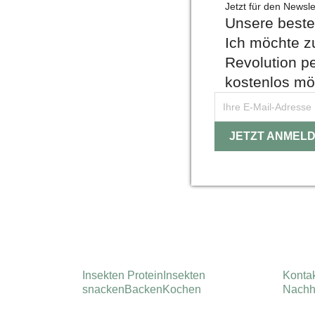
Jetzt für den Newsle
Unsere beste
Ich möchte z
Revolution pe
kostenlos mö
Instagram
Insekten Protein
Insekten
Konta
snacken
Backen
Kochen
Nachha