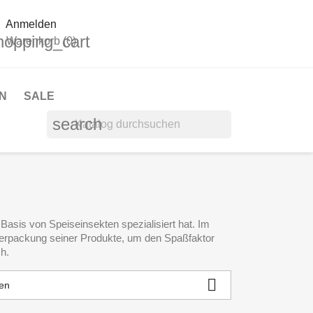
Anmelden
hopping_cart
Warenkorb
(0)
N
SALE
search
Basis von Speiseinsekten spezialisiert hat. Im
Verpackung seiner Produkte, um den Spaßfaktor
h.

en