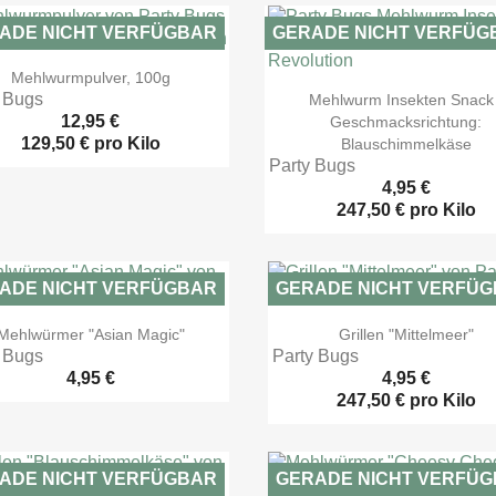
ADE NICHT VERFÜGBAR
GERADE NICHT VERFÜG

Vorschau
Mehlwurmpulver, 100g

Vorschau
 Bugs
Mehlwurm Insekten Snack 
12,95 €
Geschmacksrichtung:
129,50 € pro Kilo
Blauschimmelkäse
Party Bugs
4,95 €
247,50 € pro Kilo
ADE NICHT VERFÜGBAR
GERADE NICHT VERFÜ


Vorschau
Vorschau
Mehlwürmer "Asian Magic"
Grillen "Mittelmeer"
 Bugs
Party Bugs
4,95 €
4,95 €
247,50 € pro Kilo
ADE NICHT VERFÜGBAR
GERADE NICHT VERFÜ