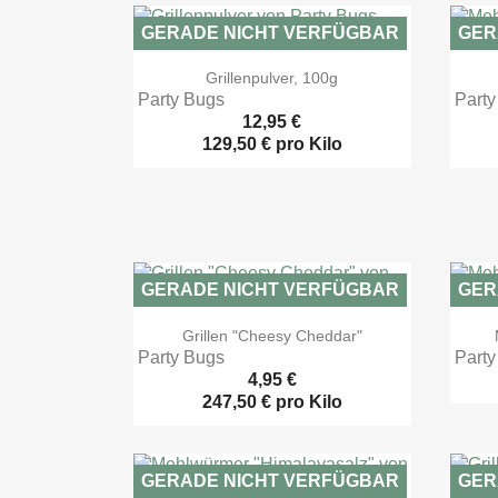
GERADE NICHT VERFÜGBAR
GER

Vorschau
Grillenpulver, 100g
Party Bugs
Party
12,95 €
129,50 € pro Kilo
GERADE NICHT VERFÜGBAR
GER

Vorschau
Grillen "Cheesy Cheddar"
Party Bugs
Party
4,95 €
247,50 € pro Kilo
GERADE NICHT VERFÜGBAR
GER