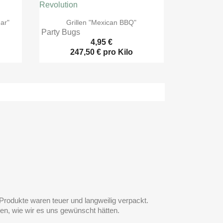

Vorschau
ar"
Grillen "Mexican BBQ"
Party Bugs
4,95 €
247,50 € pro Kilo
Produkte waren teuer und langweilig verpackt.
ren, wie wir es uns gewünscht hätten.