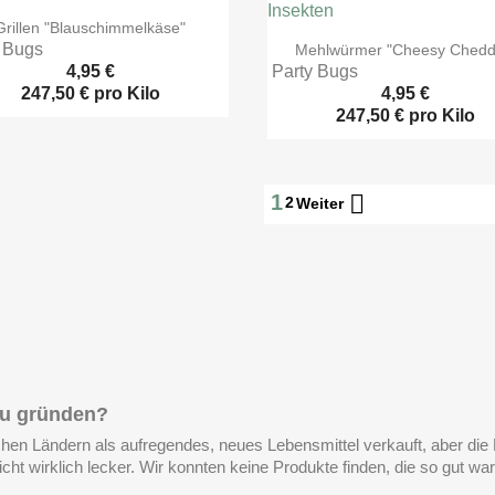

Vorschau
Grillen "Blauschimmelkäse"

Vorschau
 Bugs
Mehlwürmer "Cheesy Chedd
4,95 €
Party Bugs
247,50 € pro Kilo
4,95 €
247,50 € pro Kilo

1
2
Weiter
 zu gründen?
hen Ländern als aufregendes, neues Lebensmittel verkauft, aber die 
t wirklich lecker. Wir konnten keine Produkte finden, die so gut wa