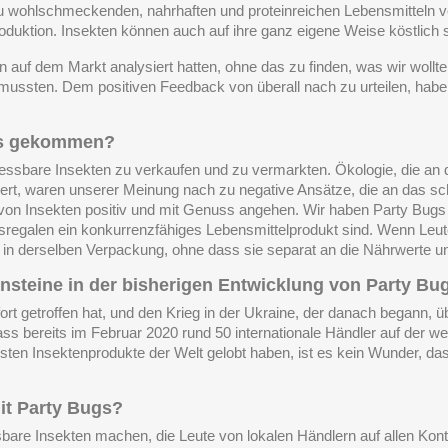
u wohlschmeckenden, nahrhaften und proteinreichen Lebensmitteln ve
hproduktion. Insekten können auch auf ihre ganz eigene Weise köstlich s
uf dem Markt analysiert hatten, ohne das zu finden, was wir wollten
mussten. Dem positiven Feedback von überall nach zu urteilen, haben 
ugs gekommen?
 essbare Insekten zu verkaufen und zu vermarkten. Ökologie, die an d
nert, waren unserer Meinung nach zu negative Ansätze, die an das s
 von Insekten positiv und mit Genuss angehen. Wir haben Party Bugs
fsregalen ein konkurrenzfähiges Lebensmittelprodukt sind. Wenn Leut
in derselben Verpackung, ohne dass sie separat an die Nährwerte u
lensteine in der bisherigen Entwicklung von Party Bu
rt getroffen hat, und den Krieg in der Ukraine, der danach begann,
ass bereits im Februar 2020 rund 50 internationale Händler auf der w
esten Insektenprodukte der Welt gelobt haben, ist es kein Wunder, da
mit Party Bugs?
bare Insekten machen, die Leute von lokalen Händlern auf allen Kon