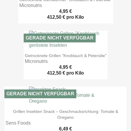
Micronutris
4,95 €
412,50 € pro Kilo
GERADE NICHT VERFÜGBAR

Vorschau
Getrocknete Grillen "Knoblauch & Petersilie"
Micronutris
4,95 €
412,50 € pro Kilo
GERADE NICHT VERFÜGBAR

Vorschau
Grillen Insekten Snack – Geschmacksrichtung: Tomate &
Oregano
Sens Foods
6,49 €