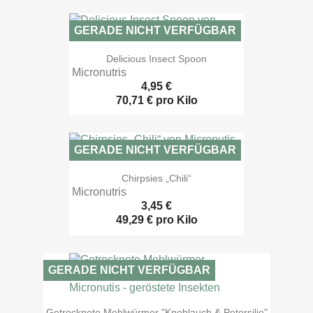
GERADE NICHT VERFÜGBAR

Vorschau
Delicious Insect Spoon
Micronutris
4,95 €
70,71 € pro Kilo
GERADE NICHT VERFÜGBAR

Vorschau
Chirpsies „Chili“
Micronutris
3,45 €
49,29 € pro Kilo
GERADE NICHT VERFÜGBAR

Vorschau
Getrocknete Mehlwürmer "Knoblauch & Petersilie"