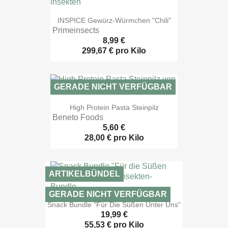

Vorschau
INSPICE Gewürz-Würmchen "Chili"
Primeinsects
8,99 €
299,67 € pro Kilo
GERADE NICHT VERFÜGBAR

Vorschau
High Protein Pasta Steinpilz
Beneto Foods
5,60 €
28,00 € pro Kilo
ARTIKELBÜNDEL
GERADE NICHT VERFÜGBAR

Vorschau
Snack Bundle "Für Die Süßen Unter Uns"
19,99 €
55,53 € pro Kilo